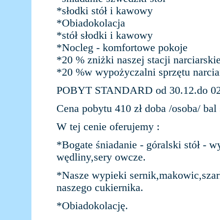
*słodki stół i kawowy
*Obiadokolacja
*stół słodki i kawowy
*Nocleg - komfortowe pokoje
*20 % zniżki naszej stacji narciarskie
*20 %w wypożyczalni sprzętu narcia
POBYT STANDARD od 30.12.do 02.
Cena pobytu 410 zł doba /osoba/ bal 
W tej cenie oferujemy :
*Bogate śniadanie - góralski stół - 
wędliny,sery owcze.
*Nasze wypieki sernik,makowic,szarl
naszego cukiernika.
*Obiadokolację.