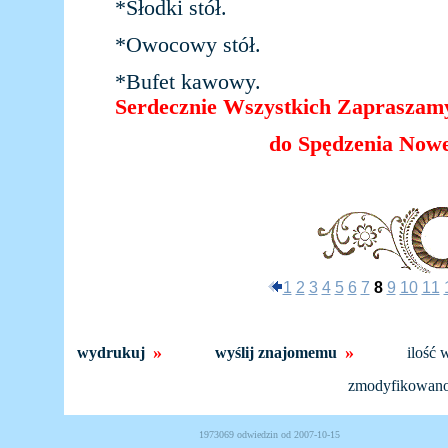
*Słodki stół.
*Owocowy stół.
*Bufet kawowy.
Serdecznie Wszystkich Zapraszam
do Spędzenia Now
1
2
3
4
5
6
7
8
9
10
11
»
»
wydrukuj
wyślij znajomemu
ilość 
zmodyfikowan
1973069 odwiedzin od 2007-10-15 Powered b