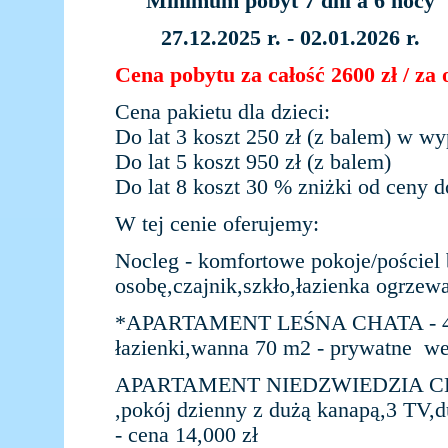
Minimum pobyt 7 dni a 6 nocy
27.12.2025 r. - 02.01.2026 r.
Cena pobytu za całość 2600 zł / za 
Cena pakietu dla dzieci:
Do lat 3 koszt 250 zł (z balem) w w
Do lat 5 koszt 950 zł (z balem)
Do lat 8 koszt 30 % zniżki od ceny d
W tej cenie oferujemy:
Nocleg - komfortowe pokoje/pościel 
osobę,czajnik,szkło,łazienka ogrze
*APARTAMENT LEŚNA CHATA - 4 os -
łazienki,wanna 70 m2 - prywatne we
APARTAMENT NIEDZWIEDZIA CHATKA
,pokój dzienny z dużą kanapą,3 TV,d
- cena 14,000 zł