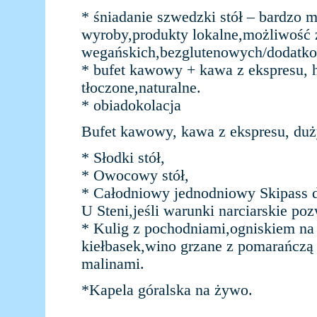
* śniadanie szwedzki stół – bardzo 
wyroby,produkty lokalne,możliwość
wegańskich,bezglutenowych/dodatko
* bufet kawowy + kawa z ekspresu, 
tłoczone,naturalne.
* obiadokolacja
Bufet kawowy, kawa z ekspresu, duż
* Słodki stół,
* Owocowy stół,
* Całodniowy jednodniowy Skipass dl
U Steni,jeśli warunki narciarskie poz
* Kulig z pochodniami,ogniskiem na 
kiełbasek,wino grzane z pomarańczą d
malinami.
*Kapela góralska na żywo.