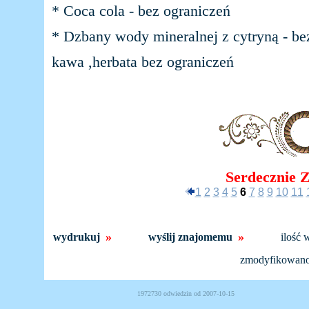
* Coca cola - bez ograniczeń
* Dzbany wody mineralnej z cytryną - be
kawa ,herbata bez ograniczeń
Serdecznie 
1
2
3
4
5
6
7
8
9
10
11
»
»
wydrukuj
wyślij znajomemu
ilość 
zmodyfikowan
1972730 odwiedzin od 2007-10-15 Powered b