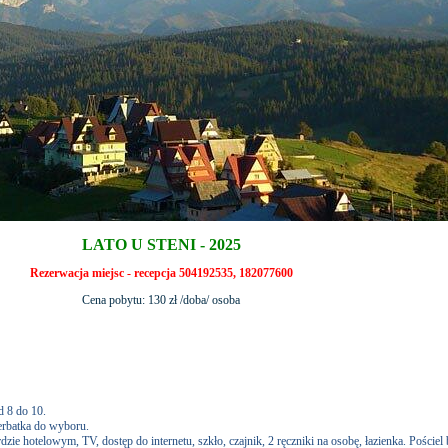
LATO U STENI - 2025
Rezerwacja miejsc - recepcja 504192535, 182077600
Cena pobytu: 130 zł /doba/ osoba
d 8 do 10.
erbatka do wyboru.
zie hotelowym, TV, dostęp do internetu, szkło, czajnik, 2 ręczniki na osobę, łazienka. Pościel