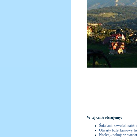
W tej cenie oferujemy:
Śniadanie szwedzki stół o
Otwarty bufet kawowy, h
Nocleg - pokoje w standard