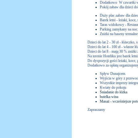
Dodatkowo W czwartki w c
Pokój zabaw dla dzieci d
Duży plac zabaw dla dziec
Barek letni - leżaki, koce, 
Taras widokowy - Restaur
Parking zamykany na noc
Zniżki na baseny termalne
Dzieci do lat 2 - 30 zł - łóżeczko, 
Dzieci do lat 4 - 100 zł - własne 
Dzieci do lat 8 - mają 30 % zniżki
Na terenie Hoteliku jest barek letn
Do dyspozycji gości leżaki, koce, g
Dodatkowo za opłatą organizujemy 
Spływ Dunajcem.
Wyjścia w góry z przewo
Wszystkie imprezy integra
Kwiaty do pokoju
Śniadanie do łóżka
butelka wina
Masaż - wcześniejsze pot
Zapraszamy