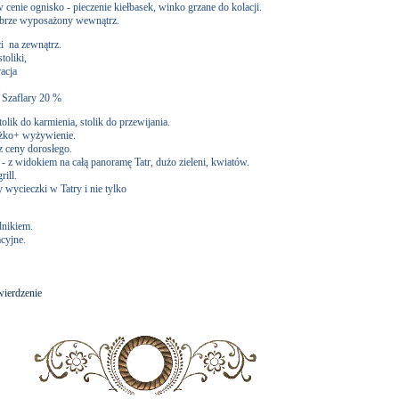
enie ognisko - pieczenie kiełbasek, winko grzane do kolacji.
obrze wyposażony wewnątrz.
i na zewnątrz.
stoliki,
acja
.
 Szaflary 20 %
stolik do karmienia, stolik do przewijania.
łóżko+ wyżywienie.
 z ceny dorosłego.
i - z widokiem na całą panoramę Tatr, dużo zieleni, kwiatów.
rill.
wycieczki w Tatry i nie tylko
dnikiem.
cyjne.
wierdzenie