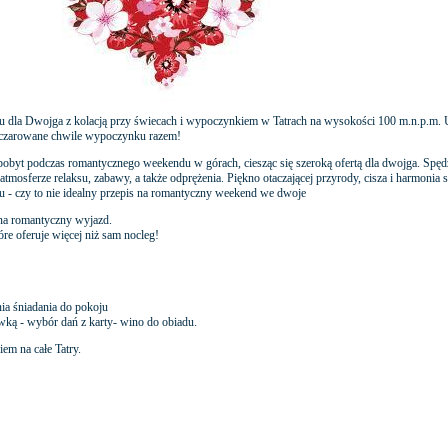
su dla Dwojga z kolacją przy świecach i wypoczynkiem w Tatrach na wysokości 100 m.n.p.m. 
aczarowane chwile wypoczynku razem!
y pobyt podczas romantycznego weekendu w górach, ciesząc się szeroką ofertą dla dwojga. Spęd
tmosferze relaksu, zabawy, a także odprężenia. Piękno otaczającej przyrody, cisza i harmonia 
 - czy to nie idealny przepis na romantyczny weekend we dwoje
na romantyczny wyjazd.
re oferuje więcej niż sam nocleg!
nia śniadania do pokoju
wką - wybór dań z karty- wino do obiadu.
em na całe Tatry.