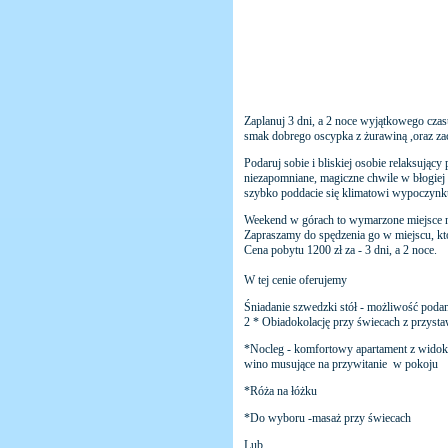
Zaplanuj 3 dni, a 2 noce wyjątkowego cza
smak dobrego oscypka z żurawiną ,oraz z
Podaruj sobie i bliskiej osobie relaksując
niezapomniane, magiczne chwile w błogiej a
szybko poddacie się klimatowi wypoczynku
Weekend w górach to wymarzone miejsce 
Zapraszamy do spędzenia go w miejscu, któ
Cena pobytu 1200 zł za - 3 dni, a 2 noce.
W tej cenie oferujemy
Śniadanie szwedzki stół - możliwość poda
2 * Obiadokolację przy świecach z przysta
*Nocleg - komfortowy apartament z widoki
wino musujące na przywitanie w pokoju
*Róża na łóżku
*Do wyboru -masaż przy świecach
Lub