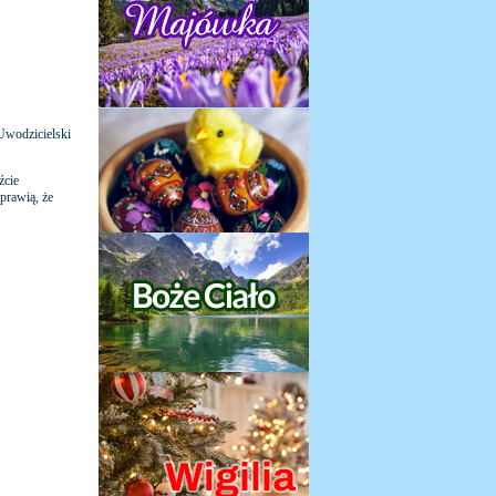
Uwodzicielski
źcie
sprawią, że